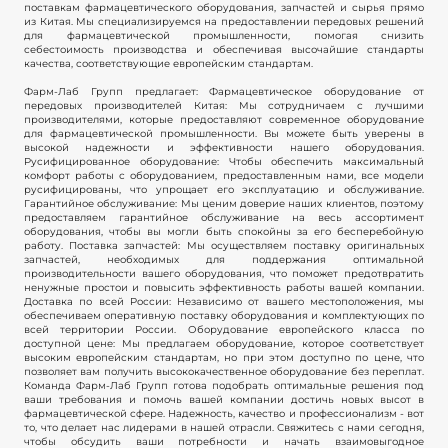
поставкам фармацевтического оборудования, запчастей и сырья прямо
из Китая. Мы специализируемся на предоставлении передовых решений
для фармацевтической промышленности, помогая снизить
себестоимость производства и обеспечивая высочайшие стандарты
качества, соответствующие европейским стандартам.
Фарм-Лаб Групп предлагает: Фармацевтическое оборудование от
передовых производителей Китая: Мы сотрудничаем с лучшими
производителями, которые предоставляют современное оборудование
для фармацевтической промышленности. Вы можете быть уверены в
высокой надежности и эффективности нашего оборудования.
Русифицированное оборудование: Чтобы обеспечить максимальный
комфорт работы с оборудованием, предоставленным нами, все модели
русифицированы, что упрощает его эксплуатацию и обслуживание.
Гарантийное обслуживание: Мы ценим доверие наших клиентов, поэтому
предоставляем гарантийное обслуживание на весь ассортимент
оборудования, чтобы вы могли быть спокойны за его бесперебойную
работу. Поставка запчастей: Мы осуществляем поставку оригинальных
запчастей, необходимых для поддержания оптимальной
производительности вашего оборудования, что поможет предотвратить
ненужные простои и повысить эффективность работы вашей компании.
Доставка по всей России: Независимо от вашего местоположения, мы
обеспечиваем оперативную поставку оборудования и комплектующих по
всей территории России. Оборудование европейского класса по
доступной цене: Мы предлагаем оборудование, которое соответствует
высоким европейским стандартам, но при этом доступно по цене, что
позволяет вам получить высококачественное оборудование без переплат.
Команда Фарм-Лаб Групп готова подобрать оптимальные решения под
ваши требования и помочь вашей компании достичь новых высот в
фармацевтической сфере. Надежность, качество и профессионализм - вот
то, что делает нас лидерами в нашей отрасли. Свяжитесь с нами сегодня,
чтобы обсудить ваши потребности и начать взаимовыгодное